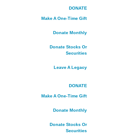
Become A Volunteer
DONATE
Volunteer FAQ
Make A One-Time Gift
Alumni
Donate Monthly
DONATE
Donate Stocks Or
Make A One-Time Gift
Securities
Donate Monthly
Donate Stocks Or Securities
Leave A Legacy
Fundraise With Us
Leave A Legacy
DONATE
Tribute Gifts
Make A One-Time Gift
Become A Partner
About Us
Donate Monthly
Who We Are
What We Do
Donate Stocks Or
Our Story
Securities
Our Board