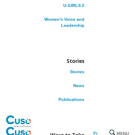
U-GIRLS 2
Benin
Cameroon
Women's Voice and
Democratic Republic of the Congo
Leadership
Ethiopia
Nigeria
Tanzania
LATIN AMERICA
Stories
Stories
Colombia
Honduras
News
Peru
Publications
CARIBBEAN
Belize
Dominica
MENU
Fr