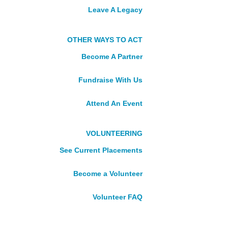
Our Leadership
Leave A Legacy
Careers
VOLUNTEER
OTHER WAYS TO ACT
DONATE
Become A Partner
Impact Stories
News
Fundraise With Us
Publications
Accountability
Attend An Event
VOLUNTEERING
See Current Placements
Become a Volunteer
GOBIERNO DE
Volunteer FAQ
CANADÁ Y CUSO