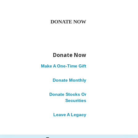
INTERNATIONAL
DONATE NOW
LANZAN
PROYECTO EN
Donate Now
QUIBDÓ PARA
Make A One-Time Gift
Donate Monthly
GENERAR
Donate Stocks Or
Securities
OPORTUNIDADES
Leave A Legacy
LABORALES A