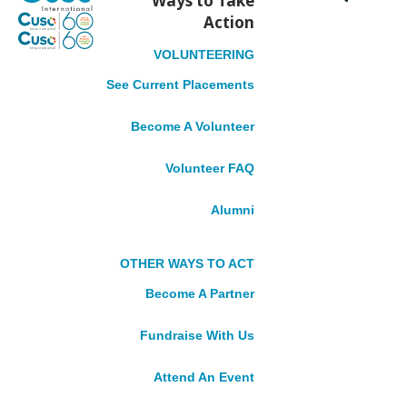
Ways to Take
Grenada
Action
Guyana
Jamaica
VOLUNTEERING
Suriname
See Current Placements
St. Lucia
St. Vincent and the Grenadines
Become A Volunteer
NORTHERN
Volunteer FAQ
CANADA
Alumni
Northwest Territories, Nunavut,
OTHER WAYS TO ACT
Yukon
Become A Partner
Take Action
Fundraise With Us
VOLUNTEER
Attend An Event
See Current Placements