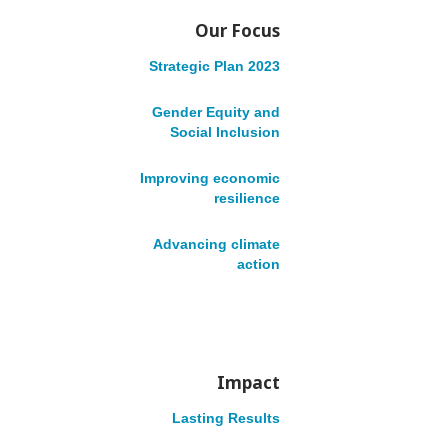
Accountability
Our Focus
English
Français
Strategic Plan 2023
Gender Equity and
Social Inclusion
Site Navigation
Improving economic
resilience
Advancing climate
action
VOLUNTEER
DONATE
English
Impact
Français
Lasting Results