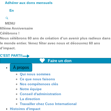
Adhérer aux dons mensuels
En
MENU
60ème Anniversaire
Célébrons !
Nous célébrons 60 ans de création d’un avenir plus radieux dans
le monde entier. Venez fêter avec nous et découvrez 60 ans
d’impact.
C’EST PARTI!
Faire un don
Quick Access
À propos
Qui nous sommes
Ce que nous faisons
Nos compétences clés
Notre équipe
Conseil d'administration
La direction
Travailler chez Cuso International
Histoires d'impact