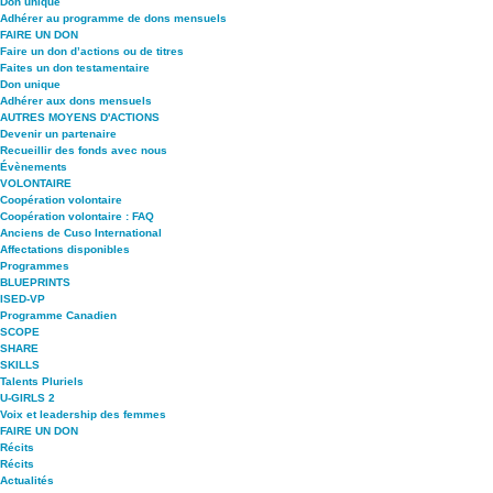
Don unique
Adhérer au programme de dons mensuels
FAIRE UN DON
Faire un don d’actions ou de titres
Faites un don testamentaire
Don unique
Adhérer aux dons mensuels
AUTRES MOYENS D'ACTIONS
Devenir un partenaire
Recueillir des fonds avec nous
Évènements
VOLONTAIRE
Coopération volontaire
Coopération volontaire : FAQ
Anciens de Cuso International
Affectations disponibles
Programmes
BLUEPRINTS
ISED-VP
Programme Canadien
SCOPE
SHARE
SKILLS
Talents Pluriels
U-GIRLS 2
Voix et leadership des femmes
FAIRE UN DON
Récits
Récits
Actualités