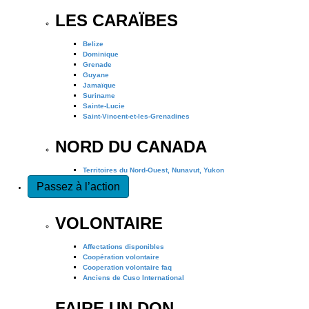
LES CARAÏBES
Belize
Dominique
Grenade
Guyane
Jamaïque
Suriname
Sainte-Lucie
Saint-Vincent-et-les-Grenadines
NORD DU CANADA
Territoires du Nord-Ouest, Nunavut, Yukon
Passez à l’action
VOLONTAIRE
Affectations disponibles
Coopération volontaire
Cooperation volontaire faq
Anciens de Cuso International
FAIRE UN DON