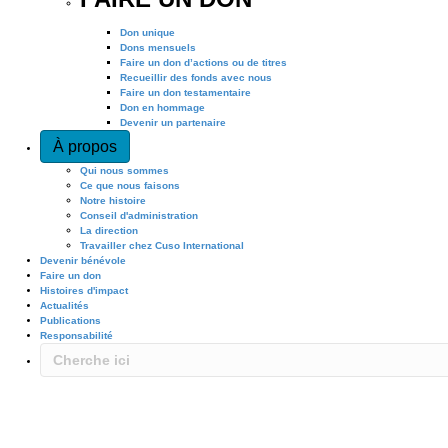
Don unique
Dons mensuels
Faire un don d’actions ou de titres
Recueillir des fonds avec nous
Faire un don testamentaire
Don en hommage
Devenir un partenaire
À propos
Qui nous sommes
Ce que nous faisons
Notre histoire
Conseil d'administration
La direction
Travailler chez Cuso International
Devenir bénévole
Faire un don
Histoires d'impact
Actualités
Publications
Responsabilité
COOPÉRATION VOLONTAIRE
Anciens de Cuso International
Que votre affectation remonte à quelques mois ou à des dizaines d’années, vous demeure