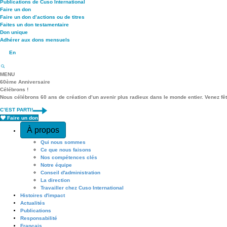
Publications de Cuso International
Faire un don
Faire un don d’actions ou de titres
Faites un don testamentaire
Don unique
Adhérer aux dons mensuels
En
MENU
60ème Anniversaire
Célébrons !
Nous célébrons 60 ans de création d’un avenir plus radieux dans le monde entier. Venez fê
C’EST PARTI!
Faire un don
Q
À propos
Qui nous sommes
u
Ce que nous faisons
Nos compétences clés
Notre équipe
i
Conseil d'administration
La direction
Travailler chez Cuso International
c
Histoires d'impact
Actualités
Publications
k
Responsabilité
Français