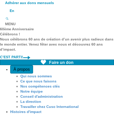
Adhérer aux dons mensuels
En
MENU
60ème Anniversaire
Célébrons !
Nous célébrons 60 ans de création d’un avenir plus radieux dans
le monde entier. Venez fêter avec nous et découvrez 60 ans
d’impact.
C’EST PARTI!
Faire un don
Quick Access
À propos
Qui nous sommes
Ce que nous faisons
Nos compétences clés
Notre équipe
Conseil d'administration
La direction
Travailler chez Cuso International
Histoires d'impact