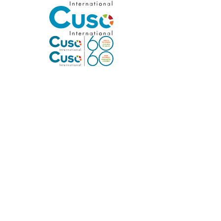
Bénévolat
Égalité des genres et inclusion sociale
Améliorer la résilience économique
Faire progresser l’action en faveur du clima
Plan stratégique
Régions desservies
Notre travail en un coup d’œil
Notre lieu de travail
AFRIQUE
Bénin
Cameroun
République démocratique du Congo
Éthiopie
Nigéria
Tanzanie