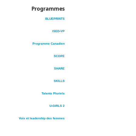
Programmes
BLUEPRINTS
ISED-VP
Programme Canadien
SCOPE
SHARE
SKILLS
Talents Pluriels
U-GIRLS 2
Voix et leadership des femmes