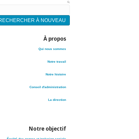
 et découvrez 60 ans d’impact.
RECHERCHER À NOUVEAU
À propos
Qui nous sommes
Notre travail
Notre histoire
Conseil d'administration
La direction
Notre objectif
Égalité des genres et inclusion sociale