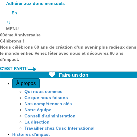
Adhérer aux dons mensuels
En
MENU
60ème Anniversaire
Célébrons !
Nous célébrons 60 ans de création d’un avenir plus radieux dans
le monde entier. Venez fêter avec nous et découvrez 60 ans
d’impact.
C’EST PARTI!
Faire un don
Quick Access
À propos
Qui nous sommes
Ce que nous faisons
Nos compétences clés
Notre équipe
Conseil d'administration
La direction
Travailler chez Cuso International
Histoires d'impact