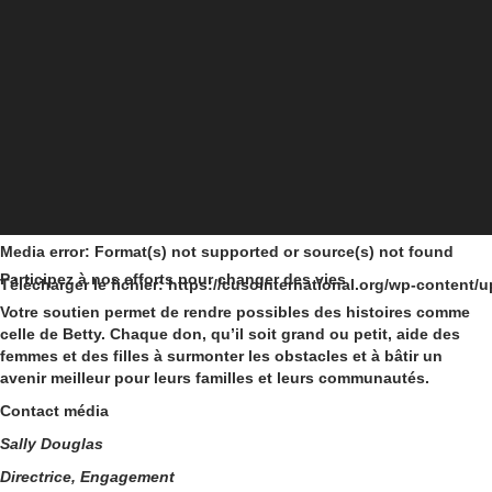
Media error: Format(s) not supported or source(s) not found
Participez à nos efforts pour changer des vies
Télécharger le fichier: https://cusointernational.org/wp-conten
Votre soutien permet de rendre possibles des histoires comme
celle de Betty. Chaque don, qu’il soit grand ou petit, aide des
00:00
femmes et des filles à surmonter les obstacles et à bâtir un
avenir meilleur pour leurs familles et leurs communautés.
Contact média
Sally Douglas
Directrice, Engagement