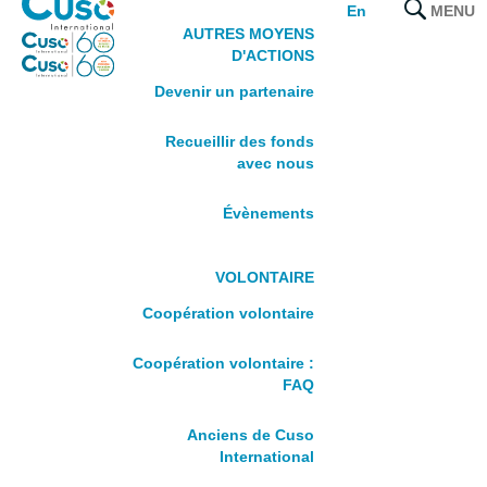
MENU
En
AUTRES MOYENS
Belize
D'ACTIONS
Dominique
Grenade
Devenir un partenaire
Guyane
Recueillir des fonds
Jamaïque
avec nous
Suriname
Sainte-Lucie
Évènements
Saint-Vincent-et-les-Grenadines
NORD DU CANADA
VOLONTAIRE
Coopération volontaire
Territoires du Nord-Ouest, Nunavut,
Yukon
Coopération volontaire :
FAQ
Passez à l’action
Anciens de Cuso
VOLONTAIRE
International