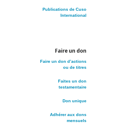
INTERNATIONAL
Publications de Cuso
International
EST HEUREUX DE
L’INVESTISSEMEN
Faire un don
DU
Faire un don d’actions
ou de titres
GOUVERNEMENT
Faites un don
testamentaire
DANS DES
Don unique
PROGRAMMES
Adhérer aux dons
mensuels
JEUNESSE