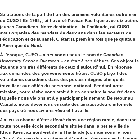
Salutations de la part de l’un des premiers volontaires outre-mer
de CUSO ! En 1968, j’ai traversé l’océan Pacifique avec dix autres
jeunes Canadiens. Notre destination : la Thaïlande, où CUSO
avait organisé des mandats de deux ans dans les secteurs de
l’éducation et de la santé. C’était la première fois que je quittais
l’Amérique du Nord.
À l’époque, CUSO – alors connu sous le nom de
Canadian
University Service Overseas
– en était à ses débuts. Ses objectifs
étaient alors très différents de ceux d’aujourd’hui. En réponse
aux demandes des gouvernements hôtes, CUSO plaçait des
volontaires canadiens dans des postes intégrés afin qu’ils
travaillent aux côtés du personnel national. Pendant notre
mission, notre tâche consistait à bien connaître la société dans
laquelle nous vivions et à y participer pleinement. De retour au
Canada, nous devenions ensuite des ambassadeurs informels
des pays où nous avions vécu et travaillé.
J’ai eu la chance d’être affecté dans une région rurale, dans une
toute nouvelle école secondaire située dans la petite ville de
Khon Kaen, au nord-est de la Thaïlande (connue sous le nom
d’Isan). Au sein du département d’anglais, j’enseignais la langue