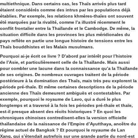
multiethnique. Dans certains cas, les Thaïs arrivés plus tard
étaient considérés comme des intrus par les populations déjà
établies. Par exemple, les relations khmères-thaïes ont souvent
été marquées par la rivalité, comme l’a illustré récemment le
conflit frontalier entre la Thaïlande et le Cambodge. De même, la
situation difficile dans les provinces les plus méridionales du
pays reflète en partie une longue histoire de tensions entre les
Thaïs bouddhistes et les Malais musulmans.
Pourquoi ai-je écrit ce livre ? D’abord par intérêt pour l’histoire
de l’Asie, et particulièrement celle de la Thaïlande. Mais aussi
pour combler une lacune dans la connaissance qu’a la Thaïlande
de ses origines. De nombreux ouvrages traitent de la période
postérieure à la domination des Thaïs, mais très peu explorent la
période pré-thaïe. Et même certaines descriptions de la période
ancienne des Thaïs demeurent ambiguës et contestables. Par
exemple, pourquoi le royaume de Lavo, qui a duré le plus
longtemps et a traversé à la fois les périodes pré-thaïe et thaïe,
est-il presque absent des récits historiques ? En quoi les
chroniques chinoises contredisent-elles la version officielle
thaïlandaise de la naissance de l’Empire d’Ayutthaya, ancêtre du
régime actuel de Bangkok ? Et pourquoi le royaume de Lan
Xang, qui s’étendait autrefois sur une grande partie du nord-est