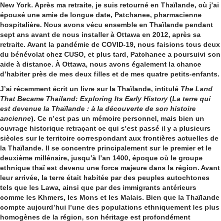
New York. Après ma retraite, je suis retourné en Thaïlande, où j’ai
épousé une amie de longue date, Patchanee, pharmacienne
hospitalière. Nous avons vécu ensemble en Thaïlande pendant
sept ans avant de nous installer à Ottawa en 2012, après sa
retraite. Avant la pandémie de COVID-19, nous faisions tous deux
du bénévolat chez CUSO, et plus tard, Patchanee a poursuivi son
aide à distance. À Ottawa, nous avons également la chance
d’habiter près de mes deux filles et de mes quatre petits-enfants.
J’ai récemment écrit un livre sur la Thaïlande, intitulé
The Land
That Became Thailand: Exploring Its Early History
(
La terre qui
est devenue la Thaïlande : à la découverte de son histoire
ancienne
). Ce n’est pas un mémoire personnel, mais bien un
ouvrage historique retraçant ce qui s’est passé il y a plusieurs
siècles sur le territoire correspondant aux frontières actuelles de
la Thaïlande. Il se concentre principalement sur le premier et le
deuxième millénaire, jusqu’à l’an 1400, époque où le groupe
ethnique thaï est devenu une force majeure dans la région. Avant
leur arrivée, la terre était habitée par des peuples autochtones
tels que les Lawa, ainsi que par des immigrants antérieurs
comme les Khmers, les Mons et les Malais. Bien que la Thaïlande
compte aujourd’hui l’une des populations ethniquement les plus
homogènes de la région, son héritage est profondément