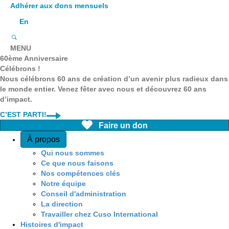
Adhérer aux dons mensuels
En
MENU
60ème Anniversaire
Célébrons !
Nous célébrons 60 ans de création d’un avenir plus radieux dans
le monde entier. Venez fêter avec nous et découvrez 60 ans
d’impact.
C’EST PARTI!
Faire un don
Quick Access
À propos
Qui nous sommes
Ce que nous faisons
Nos compétences clés
Notre équipe
Conseil d'administration
La direction
Travailler chez Cuso International
Histoires d'impact