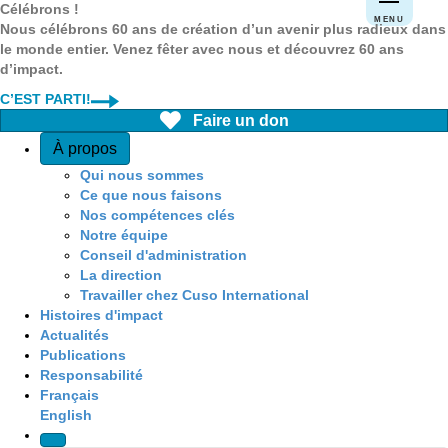
Célébrons !
MENU
Nous célébrons 60 ans de création d’un avenir plus radieux dans
le monde entier. Venez fêter avec nous et découvrez 60 ans
d’impact.
C’EST PARTI!
Faire un don
Quick Access
À propos
Qui nous sommes
Ce que nous faisons
Nos compétences clés
Notre équipe
Conseil d'administration
La direction
Travailler chez Cuso International
Histoires d'impact
Actualités
Publications
Responsabilité
Français
English