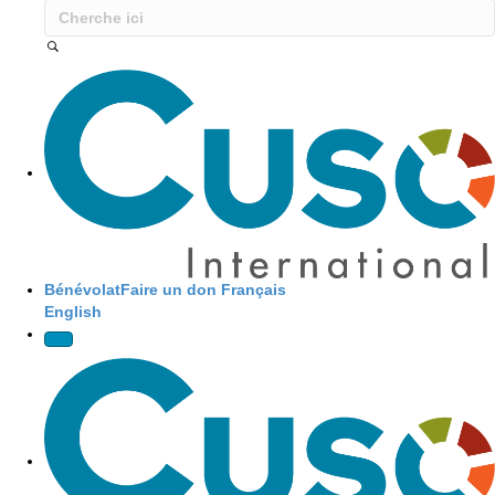
Site Navigation
Bénévolat
Faire un don
Français
English