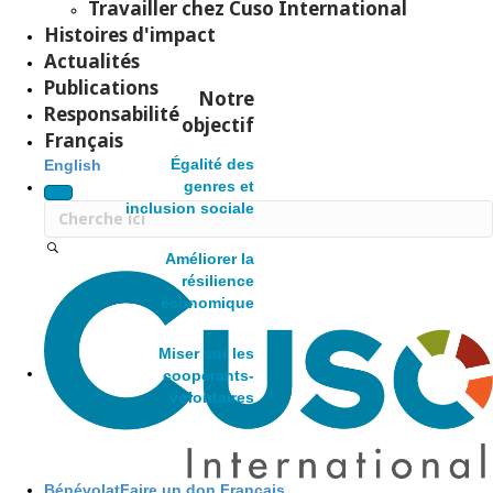
c
Travailler chez Cuso International
Histoires d'impact
Actualités
k
Publications
Notre
Responsabilité
objectif
A
Français
Égalité des
English
genres et
c
inclusion sociale
Améliorer la
c
S
résilience
économique
e
i
Miser sur les
coopérants-
volontaires
s
t
Bénévolat
Faire un don
Français