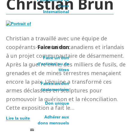
Christian Brun
Cuso
International
Christian a travaillé avec une équipe de
coopérants-volontaires canadiens et irlandais
Faire un don
à un projet communautaire de désarmement.
Faire un don
Après la guerre civile, des milliers de fusils, de
d’actions ou de
titres
grenades et de mines terrestres menaçaient
encore la paix. L’équipe a transformé ces
Faites un don
armes déclassées en sculptures pour
testamentaire
promouvoir la guérison et la réconciliation.
Don unique
Cette exposition a fait le…
Adhérer aux
Lire la suite
dons mensuels