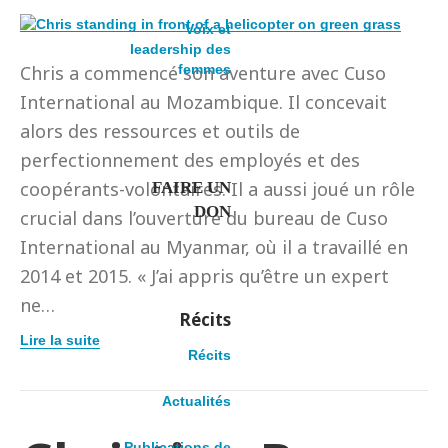
Voix et
leadership des
Chris a commencé son aventure avec Cuso
femmes
International au Mozambique. Il concevait
alors des ressources et outils de
perfectionnement des employés et des
coopérants-volontaires. Il a aussi joué un rôle
FAIRE UN
DON
crucial dans l’ouverture du bureau de Cuso
International au Myanmar, où il a travaillé en
2014 et 2015. « J’ai appris qu’être un expert
ne…
Récits
Lire la suite
Récits
Actualités
Publications de