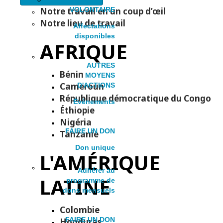
i
Notre travail en un coup d’œil
VOLONTAIRE
Notre lieu de travail
Affectations
disponibles
o
AFRIQUE
AUTRES
n
Bénin
MOYENS
Cameroun
D'ACTIONS
République démocratique du Congo
Évènements
Éthiopie
Nigéria
FAIRE UN DON
Tanzanie
Don unique
L'AMÉRIQUE
Adhérer au
LATINE
programme de
dons mensuels
Colombie
FAIRE UN DON
Honduras