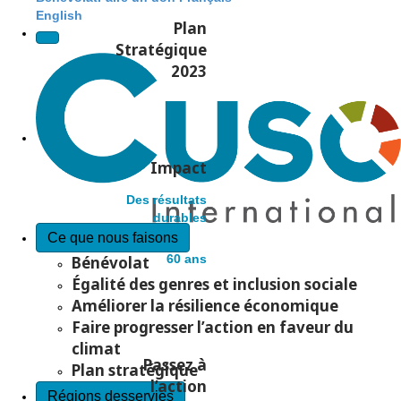
s
e
English
Plan
N
Stratégique
2023
a
v
Impact
i
Des résultats
durables
Ce que nous faisons
g
60 ans
Bénévolat
Égalité des genres et inclusion sociale
Améliorer la résilience économique
a
Faire progresser l’action en faveur du
climat
t
Passez à
Plan stratégique
l’action
Régions desservies