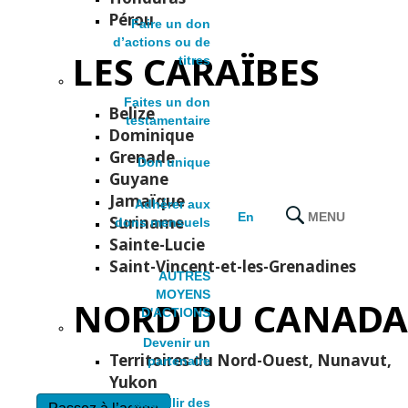
Pérou
Faire un don
d’actions ou de
LES CARAÏBES
titres
Faites un don
Belize
testamentaire
Dominique
Grenade
Don unique
Guyane
Jamaïque
Adhérer aux
MENU
En
Suriname
dons mensuels
Sainte-Lucie
Saint-Vincent-et-les-Grenadines
AUTRES
MOYENS
NORD DU CANADA
D'ACTIONS
Devenir un
Territoires du Nord-Ouest, Nunavut,
partenaire
Yukon
Recueillir des