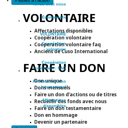
Passez à l’action
fonds avec nous
VOLONTAIRE
Évènements
Affectations disponibles
VOLONTAIRE
Coopération volontaire
Cooperation volontaire faq
Coopération
volontaire
Anciens de Cuso International
FAIRE UN DON
Coopération
volontaire : FAQ
Don unique
Anciens de Cuso
Dons mensuels
International
Faire un don d’actions ou de titres
Affectations
Recueillir des fonds avec nous
disponibles
Faire un don testamentaire
Don en hommage
Devenir un partenaire