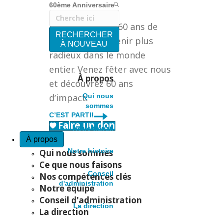
60ème Anniversaire
Célébrons !
Nous célébrons 60 ans de
RECHERCHER
création d’un avenir plus
À NOUVEAU
radieux dans le monde
entier. Venez fêter avec nous
À propos
et découvrez 60 ans
d’impact.
Qui nous
sommes
C’EST PARTI!
Faire un don
Notre travail
Q
À propos
Notre histoire
Qui nous sommes
u
Ce que nous faisons
Conseil
Nos compétences clés
d'administration
Notre équipe
i
Conseil d'administration
La direction
La direction