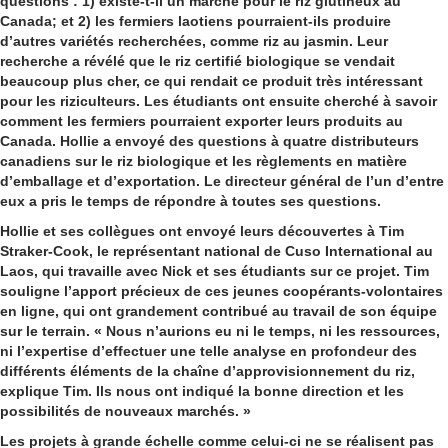
questions : 1) existe-t-il un marché pour le riz glutineux au
Canada; et 2) les fermiers laotiens pourraient-ils produire
d’autres variétés recherchées, comme riz au jasmin. Leur
recherche a révélé que le riz certifié biologique se vendait
beaucoup plus cher, ce qui rendait ce produit très intéressant
pour les riziculteurs. Les étudiants ont ensuite cherché à savoir
comment les fermiers pourraient exporter leurs produits au
Canada. Hollie a envoyé des questions à quatre distributeurs
canadiens sur le riz biologique et les règlements en matière
d’emballage et d’exportation. Le directeur général de l’un d’entre
eux a pris le temps de répondre à toutes ses questions.
Hollie et ses collègues ont envoyé leurs découvertes à Tim
Straker-Cook, le représentant national de Cuso International au
Laos, qui travaille avec Nick et ses étudiants sur ce projet. Tim
souligne l’apport précieux de ces jeunes coopérants-volontaires
en ligne, qui ont grandement contribué au travail de son équipe
sur le terrain. « Nous n’aurions eu ni le temps, ni les ressources,
ni l’expertise d’effectuer une telle analyse en profondeur des
différents éléments de la chaîne d’approvisionnement du riz,
explique Tim. Ils nous ont indiqué la bonne direction et les
possibilités de nouveaux marchés. »
Les projets à grande échelle comme celui-ci ne se réalisent pas