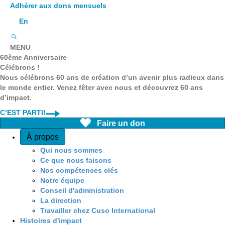
Adhérer aux dons mensuels
En
MENU
60ème Anniversaire
Célébrons !
Nous célébrons 60 ans de création d’un avenir plus radieux dans
le monde entier. Venez fêter avec nous et découvrez 60 ans
d’impact.
C’EST PARTI!
Faire un don
Quick Access
À propos
Qui nous sommes
Ce que nous faisons
Nos compétences clés
Notre équipe
Conseil d'administration
La direction
Travailler chez Cuso International
Histoires d'impact