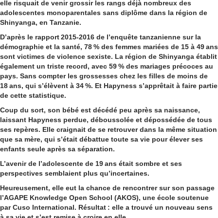
elle risquait de venir grossir les rangs déjà nombreux des
adolescentes monoparentales sans diplôme dans la région de
Shinyanga, en Tanzanie.
D’après le rapport 2015-2016 de l’enquête tanzanienne sur la
démographie et la santé, 78 % des femmes mariées de 15 à 49 ans
sont victimes de violence sexiste. La région de Shinyanga établit
également un triste record, avec 59 % des mariages précoces au
pays. Sans compter les grossesses chez les filles de moins de
18 ans, qui s’élèvent à 34 %. Et Hapyness s’apprêtait à faire partie
de cette statistique.
Coup du sort, son bébé est décédé peu après sa naissance,
laissant Hapyness perdue, déboussolée et dépossédée de tous
ses repères. Elle craignait de se retrouver dans la même situation
que sa mère, qui s’était débattue toute sa vie pour élever ses
enfants seule après sa séparation.
L’avenir de l’adolescente de 19 ans était sombre et ses
perspectives semblaient plus qu’incertaines.
Heureusement, elle eut la chance de rencontrer sur son passage
l’
AGAPE Knowledge Open School (AKOS)
, une école soutenue
par Cuso International. Résultat : elle a trouvé un nouveau sens
à sa vie et s’est remise à croire en elle.