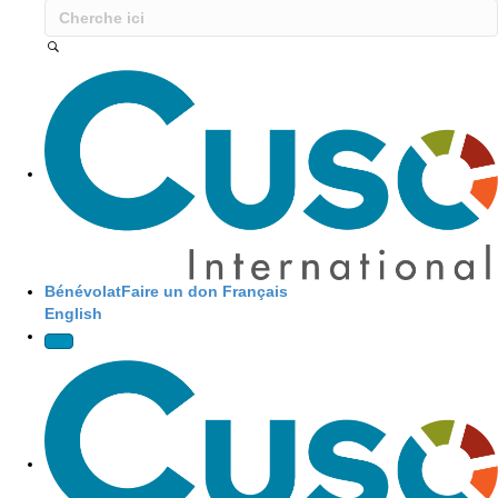
Site Navigation
Bénévolat
Faire un don
Français
English