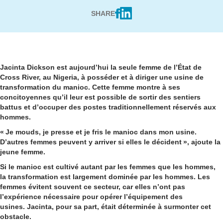
SHARE
Jacinta Dickson est aujourd’hui la seule femme de l’État de
Cross River, au Nigeria, à posséder et à diriger une usine de
transformation du manioc.
Cette femme montre à ses
concitoyennes qu’il leur est possible de sortir des sentiers
battus et d’occuper des postes traditio
nnellement réservés aux
hommes.
«
J
e mouds, je presse et je fris le manioc dans mon usine.
D’autres femmes peuvent y arriver si elles le déc
ident », ajoute la
jeune femme.
Si le manioc est cultivé autant par les femmes que les hommes,
la transformation est largement dominé
e
par les hommes.
Les
femmes évitent souvent ce secteur, car elles n’ont pas
l’expérience néces
saire pour opérer l’équipement des
usines.
Jacinta, pour sa part, était déterminée à surmonter cet
obstacle.