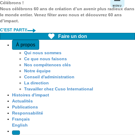
Célébrons !
MENU
Nous célébrons 60 ans de création d’un avenir plus radieux dans
le monde entier. Venez fêter avec nous et découvrez 60 ans
d’impact.
C’EST PARTI!
Faire un don
Quick Access
À propos
Qui nous sommes
Ce que nous faisons
Nos compétences clés
Notre équipe
Conseil d'administration
La direction
Travailler chez Cuso International
Histoires d'impact
Actualités
Publications
Responsabilité
Français
English