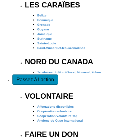
LES CARAÏBES
Belize
Dominique
Grenade
Guyane
Jamaïque
Suriname
Sainte-Lucie
Saint-Vincent-et-les-Grenadines
NORD DU CANADA
Territoires du Nord-Ouest, Nunavut, Yukon
Passez à l’action
VOLONTAIRE
Affectations disponibles
Coopération volontaire
Cooperation volontaire faq
Anciens de Cuso International
FAIRE UN DON