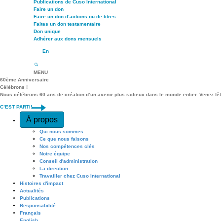
Publications de Cuso International
Faire un don
Faire un don d’actions ou de titres
Faites un don testamentaire
Don unique
Adhérer aux dons mensuels
En
MENU
60ème Anniversaire
Célébrons !
Nous célébrons 60 ans de création d’un avenir plus radieux dans le monde entier. Venez fê
C’EST PARTI!
Quick Access
À propos
Qui nous sommes
Ce que nous faisons
Nos compétences clés
Notre équipe
Conseil d'administration
La direction
Travailler chez Cuso International
Histoires d'impact
Actualités
Publications
Responsabilité
Français
English