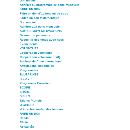
Don unique
Adhérer au programme de dons mensuels
FAIRE UN DON
Faire un don d’actions ou de titres
Faites un don testamentaire
Don unique
Adhérer aux dons mensuels
AUTRES MOYENS D'ACTIONS
Devenir un partenaire
Recueillir des fonds avec nous
Évènements
VOLONTAIRE
Coopération volontaire
Coopération volontaire : FAQ
Anciens de Cuso International
Affectations disponibles
Programmes
BLUEPRINTS
ISED-VP
Programme Canadien
SCOPE
SHARE
SKILLS
Talents Pluriels
U-GIRLS 2
Voix et leadership des femmes
FAIRE UN DON
Récits
Récits
Actualités