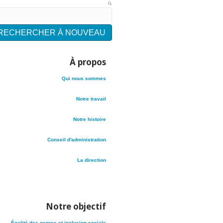
 et découvrez 60 ans d’impact.
RECHERCHER À NOUVEAU
À propos
Qui nous sommes
Notre travail
Notre histoire
Conseil d'administration
La direction
Notre objectif
Égalité des genres et inclusion sociale