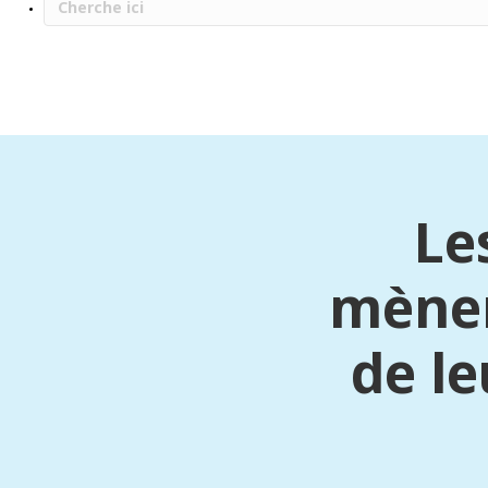
Le
mènen
de l