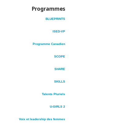
Programmes
BLUEPRINTS
ISED-VP
Programme Canadien
SCOPE
SHARE
SKILLS
Talents Pluriels
U-GIRLS 2
Voix et leadership des femmes