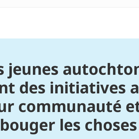
s jeunes autochto
t des initiatives a
eur communauté et
bouger les chose