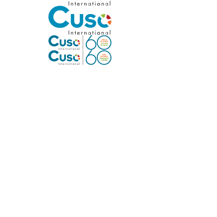
Bénévolat
Égalité des genres et inclusion sociale
Améliorer la résilience économique
Faire progresser l’action en faveur du clima
Plan stratégique
Régions desservies
Notre travail en un coup d’œil
Notre lieu de travail
AFRIQUE
Bénin
Cameroun
République démocratique du Congo
Éthiopie
Nigéria
Tanzanie