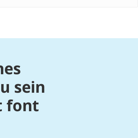
nes
u sein
 font
s