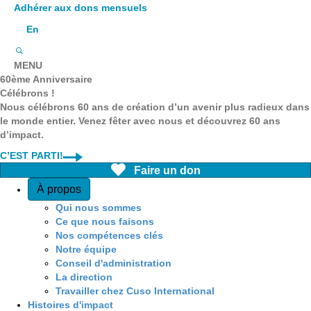
Adhérer aux dons mensuels
En
MENU
60ème Anniversaire
Célébrons !
Nous célébrons 60 ans de création d’un avenir plus radieux dans
le monde entier. Venez fêter avec nous et découvrez 60 ans
d’impact.
C’EST PARTI!
Faire un don
Quick Access
À propos
Qui nous sommes
Ce que nous faisons
Nos compétences clés
Notre équipe
Conseil d'administration
La direction
Travailler chez Cuso International
Histoires d'impact