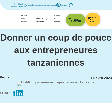
Quick Access
Site Navigation
À
Histoires
Français
Actualités
Publications
Responsabilité
propos
d'impact
Ce que
Passez
Faire
nous
Régions
à
Devenir
un
bénévole
don
faisons
desservies
l’action
Donner un coup de pouce
aux entrepreneures
tanzaniennes
Récits
14 avril 2023
SHARE