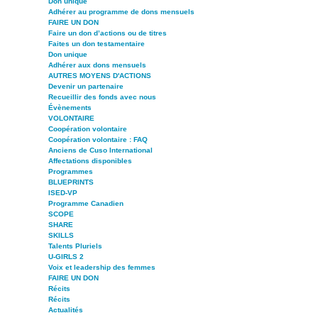
Don unique
Adhérer au programme de dons mensuels
FAIRE UN DON
Faire un don d’actions ou de titres
Faites un don testamentaire
Don unique
Adhérer aux dons mensuels
AUTRES MOYENS D'ACTIONS
Devenir un partenaire
Recueillir des fonds avec nous
Évènements
VOLONTAIRE
Coopération volontaire
Coopération volontaire : FAQ
Anciens de Cuso International
Affectations disponibles
Programmes
BLUEPRINTS
ISED-VP
Programme Canadien
SCOPE
SHARE
SKILLS
Talents Pluriels
U-GIRLS 2
Voix et leadership des femmes
FAIRE UN DON
Récits
Récits
Actualités