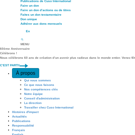
Publications de Cuso International
Faire un don
Faire un don d’actions ou de titres
Faites un don testamentaire
Don unique
Adhérer aux dons mensuels
En
MENU
60ème Anniversaire
Célébrons !
Nous célébrons 60 ans de création d’un avenir plus radieux dans le monde entier. Venez fê
C’EST PARTI!
Quick Access
À propos
Qui nous sommes
Ce que nous faisons
Nos compétences clés
Notre équipe
Conseil d'administration
La direction
Travailler chez Cuso International
Histoires d'impact
Actualités
Publications
Responsabilité
Français
English