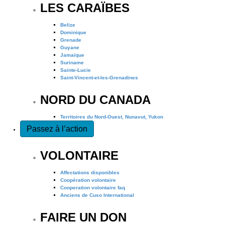
LES CARAÏBES
Belize
Dominique
Grenade
Guyane
Jamaïque
Suriname
Sainte-Lucie
Saint-Vincent-et-les-Grenadines
NORD DU CANADA
Territoires du Nord-Ouest, Nunavut, Yukon
Passez à l’action
VOLONTAIRE
Affectations disponibles
Coopération volontaire
Cooperation volontaire faq
Anciens de Cuso International
FAIRE UN DON