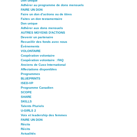
Don unique
Adhérer au programme de dons mensuels
FAIRE UN DON
Faire un don d’actions ou de titres
Faites un don testamentaire
Don unique
Adhérer aux dons mensuels
AUTRES MOYENS D'ACTIONS
Devenir un partenaire
Recueillir des fonds avec nous
Évènements
VOLONTAIRE
Coopération volontaire
Coopération volontaire : FAQ
Anciens de Cuso International
Affectations disponibles
Programmes
BLUEPRINTS
ISED-VP
Programme Canadien
SCOPE
SHARE
SKILLS
Talents Pluriels
U-GIRLS 2
Voix et leadership des femmes
FAIRE UN DON
Récits
Récits
Actualités