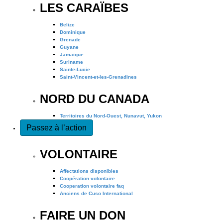
LES CARAÏBES
Belize
Dominique
Grenade
Guyane
Jamaïque
Suriname
Sainte-Lucie
Saint-Vincent-et-les-Grenadines
NORD DU CANADA
Territoires du Nord-Ouest, Nunavut, Yukon
Passez à l’action
VOLONTAIRE
Affectations disponibles
Coopération volontaire
Cooperation volontaire faq
Anciens de Cuso International
FAIRE UN DON