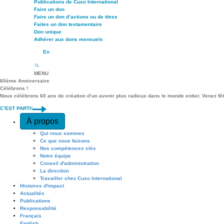
Publications de Cuso International
Faire un don
Faire un don d’actions ou de titres
Faites un don testamentaire
Don unique
Adhérer aux dons mensuels
En
MENU
60ème Anniversaire
Célébrons !
Nous célébrons 60 ans de création d’un avenir plus radieux dans le monde entier. Venez fê
C’EST PARTI!
Quick Access
À propos
Qui nous sommes
Ce que nous faisons
Nos compétences clés
Notre équipe
Conseil d'administration
La direction
Travailler chez Cuso International
Histoires d'impact
Actualités
Publications
Responsabilité
Français
English