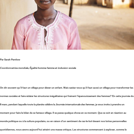
Par Sarah Pentlow
Coordonnatrice mondiale, Égalité homme-femme et inclusion sociale
On dit souvent qu’il faut un village pour élever un enfant. Mais saviez-vous qu’il faut aussi un village pour transformer les
normes sociales et faire éclater les structures inégalitaires qui freinent l’épanouissement des femmes? En cette journée du
8 mars, pendant laquelle toute la planète célèbre la
Journée internationale des femmes
, je vous invite à prendre un
moment pour faire le bilan de ce fameux village. Il se passe quelque chose en ce moment. Que ce soit en réaction au
monde politique ou à la culture populaire, ou en raison d’un sentiment de ras-le-bol devant nos luttes personnelles
quotidiennes, nous avons aujourd’hui atteint une masse critique. Les structures commencent à exploser, comme le