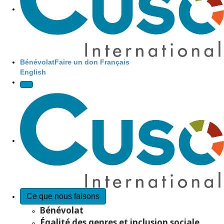
Programmes
FAIRE UN
Bénévolat
Faire un don
Français
DON
English
Récits
Ce que nous faisons
Bénévolat
Égalité des genres et inclusion sociale