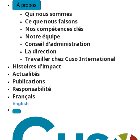
Quick Access
À propos
À propos
Qui nous sommes
Ce que nous faisons
Nos compétences clés
Notre équipe
Notre objectif
Conseil d'administration
La direction
Travailler chez Cuso International
Histoires d'impact
Plan Stratégique 2023
Actualités
Publications
Responsabilité
Français
Impact
English
En
Site Navigation
Passez à l’action